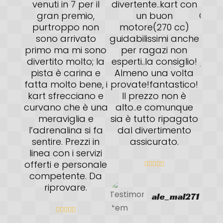
venuti in 7 per il
divertente..kart con
acc
gran premio,
un buon
Consi
purtroppo non
motore(270 cc)
sono arrivato
guidabilissimi anche
primo ma mi sono
per ragazi non
divertito molto; la
esperti..la consiglio!
pista è carina e
Almeno una volta
fatta molto bene, i
provate!fantastico!
kart sfrecciano e
Il prezzo non è
curvano che è una
alto..e comunque
meraviglia e
sia è tutto ripagato
l’adrenalina si fa
dal divertimento
sentire. Prezzi in
assicurato.
linea con i servizi
offerti e personale





competente. Da
riprovare.
ale_mal271




