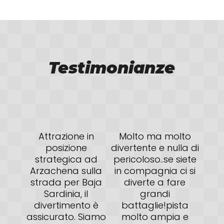
Testimonianze
Attrazione in
Molto ma molto
Otti
posizione
divertente e nulla di
P
strategica ad
pericoloso..se siete
c
Arzachena sulla
in compagnia ci si
prof
strada per Baja
diverte a fare
Dis
Sardinia, il
grandi
divertimento è
battaglie!pista
Dive
assicurato. Siamo
molto ampia e
c