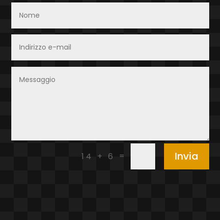
Invia
=
14 + 6