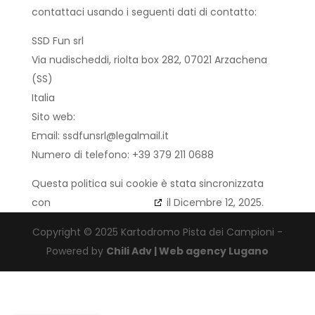
contattaci usando i seguenti dati di contatto:
SSD Fun srl
Via nudischeddi, riolta box 282, 07021 Arzachena
(SS)
Italia
Sito web:
https://www.pistadeicampioni.com
Email:
ssdfunsrl@
legalmail.it
Numero di telefono: +39 379 211 0688
Questa politica sui cookie è stata sincronizzata
con
cookiedatabase.org
il Dicembre 12, 2025.
Copyright © 2025 Kartodromo Pista dei Campioni -
Powered by
Chili Adv | Web agency Lugano