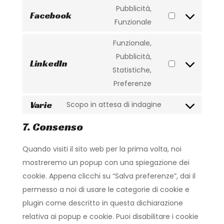
to
Pubblicità,
google-
Facebook
service
Consent
Funzionale
fonts
google-
to
Funzionale,
maps
service
Pubblicità,
facebook
LinkedIn
Consent
Statistiche,
to
Preferenze
service
Varie
Scopo in attesa di indagine
linkedin
Consent
to
7. Consenso
service
Quando visiti il sito web per la prima volta, noi
varie
mostreremo un popup con una spiegazione dei
cookie. Appena clicchi su “Salva preferenze”, dai il
permesso a noi di usare le categorie di cookie e
plugin come descritto in questa dichiarazione
relativa ai popup e cookie. Puoi disabilitare i cookie