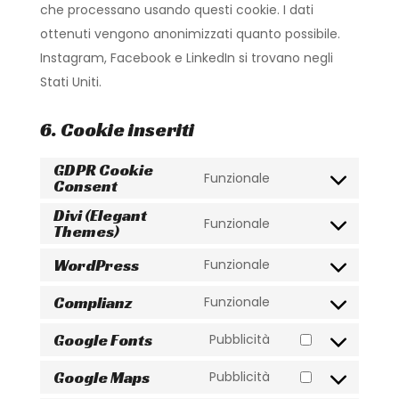
che processano usando questi cookie. I dati
ottenuti vengono anonimizzati quanto possibile.
Instagram, Facebook e LinkedIn si trovano negli
Stati Uniti.
6. Cookie inseriti
GDPR Cookie
Funzionale
Consent
Consent
to
Divi (Elegant
Funzionale
Themes)
Consent
service
to
gdpr-
WordPress
Funzionale
Consent
service
cookie-
to
Complianz
Funzionale
divi-
consent
Consent
service
(elegant-
to
Google Fonts
Pubblicità
wordpress
Consent
themes)
service
to
Google Maps
Pubblicità
complianz
Consent
service